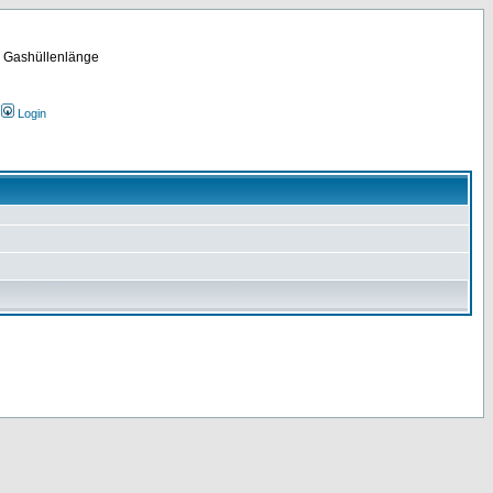
m Gashüllenlänge
Login