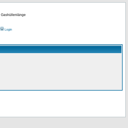
m Gashüllenlänge
Login