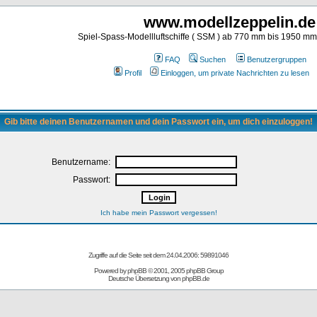
www.modellzeppelin.de
Spiel-Spass-Modellluftschiffe ( SSM ) ab 770 mm bis 1950 m
FAQ
Suchen
Benutzergruppen
Profil
Einloggen, um private Nachrichten zu lesen
Gib bitte deinen Benutzernamen und dein Passwort ein, um dich einzuloggen!
Benutzername:
Passwort:
Ich habe mein Passwort vergessen!
Zugriffe auf die Seite seit dem 24.04.2006: 59891046
Powered by
phpBB
© 2001, 2005 phpBB Group
Deutsche Übersetzung von
phpBB.de