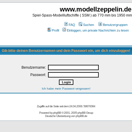
www.modellzeppelin.de
Spiel-Spass-Modellluftschiffe ( SSM ) ab 770 mm bis 1950 m
FAQ
Suchen
Benutzergruppen
Profil
Einloggen, um private Nachrichten zu lesen
Gib bitte deinen Benutzernamen und dein Passwort ein, um dich einzuloggen!
Benutzername:
Passwort:
Ich habe mein Passwort vergessen!
Zugriffe auf die Seite seit dem 24.04.2006: 59870084
Powered by
phpBB
© 2001, 2005 phpBB Group
Deutsche Übersetzung von
phpBB.de