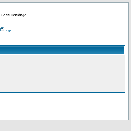
m Gashüllenlänge
Login