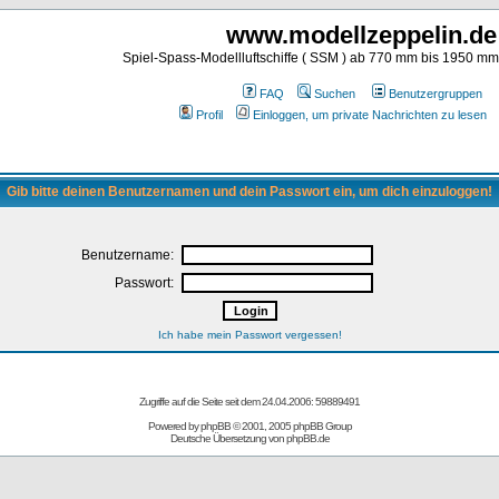
www.modellzeppelin.de
Spiel-Spass-Modellluftschiffe ( SSM ) ab 770 mm bis 1950 m
FAQ
Suchen
Benutzergruppen
Profil
Einloggen, um private Nachrichten zu lesen
Gib bitte deinen Benutzernamen und dein Passwort ein, um dich einzuloggen!
Benutzername:
Passwort:
Ich habe mein Passwort vergessen!
Zugriffe auf die Seite seit dem 24.04.2006: 59889491
Powered by
phpBB
© 2001, 2005 phpBB Group
Deutsche Übersetzung von
phpBB.de