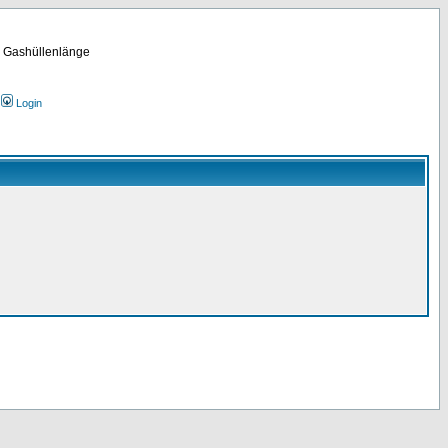
m Gashüllenlänge
Login