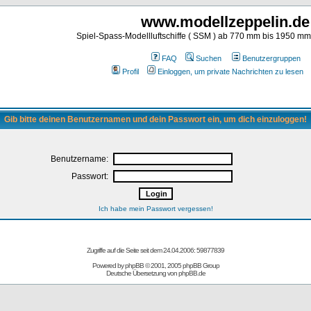
www.modellzeppelin.de
Spiel-Spass-Modellluftschiffe ( SSM ) ab 770 mm bis 1950 m
FAQ
Suchen
Benutzergruppen
Profil
Einloggen, um private Nachrichten zu lesen
Gib bitte deinen Benutzernamen und dein Passwort ein, um dich einzuloggen!
Benutzername:
Passwort:
Ich habe mein Passwort vergessen!
Zugriffe auf die Seite seit dem 24.04.2006: 59877839
Powered by
phpBB
© 2001, 2005 phpBB Group
Deutsche Übersetzung von
phpBB.de