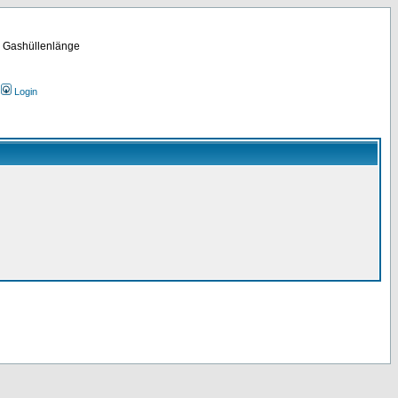
m Gashüllenlänge
Login