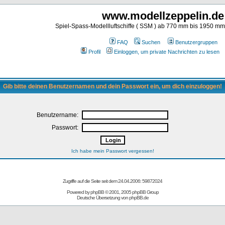
www.modellzeppelin.de
Spiel-Spass-Modellluftschiffe ( SSM ) ab 770 mm bis 1950 m
FAQ
Suchen
Benutzergruppen
Profil
Einloggen, um private Nachrichten zu lesen
Gib bitte deinen Benutzernamen und dein Passwort ein, um dich einzuloggen!
Benutzername:
Passwort:
Ich habe mein Passwort vergessen!
Zugriffe auf die Seite seit dem 24.04.2006: 59872024
Powered by
phpBB
© 2001, 2005 phpBB Group
Deutsche Übersetzung von
phpBB.de