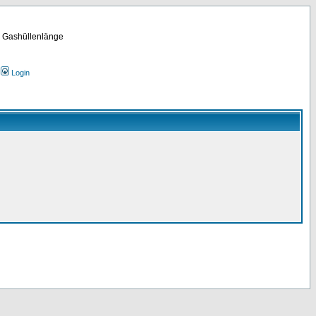
m Gashüllenlänge
Login