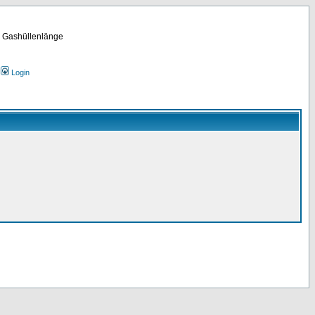
m Gashüllenlänge
Login