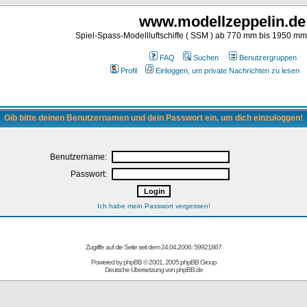
www.modellzeppelin.de
Spiel-Spass-Modellluftschiffe ( SSM ) ab 770 mm bis 1950 m
FAQ
Suchen
Benutzergruppen
Profil
Einloggen, um private Nachrichten zu lesen
Gib bitte deinen Benutzernamen und dein Passwort ein, um dich einzuloggen!
Benutzername:
Passwort:
Ich habe mein Passwort vergessen!
Zugriffe auf die Seite seit dem 24.04.2006: 59921867
Powered by
phpBB
© 2001, 2005 phpBB Group
Deutsche Übersetzung von
phpBB.de