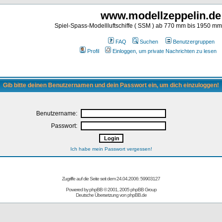
www.modellzeppelin.de
Spiel-Spass-Modellluftschiffe ( SSM ) ab 770 mm bis 1950 m
FAQ
Suchen
Benutzergruppen
Profil
Einloggen, um private Nachrichten zu lesen
Gib bitte deinen Benutzernamen und dein Passwort ein, um dich einzuloggen!
Benutzername:
Passwort:
Ich habe mein Passwort vergessen!
Zugriffe auf die Seite seit dem 24.04.2006: 59903127
Powered by
phpBB
© 2001, 2005 phpBB Group
Deutsche Übersetzung von
phpBB.de