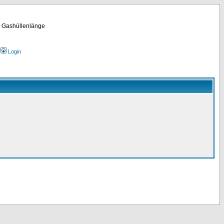
m Gashüllenlänge
Login