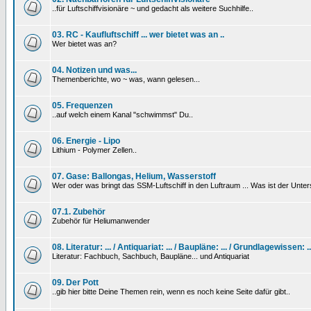
..für Luftschiffvisionäre ~ und gedacht als weitere Suchhilfe..
03. RC - Kaufluftschiff ... wer bietet was an ..
Wer bietet was an?
04. Notizen und was...
Themenberichte, wo ~ was, wann gelesen...
05. Frequenzen
..auf welch einem Kanal "schwimmst" Du..
06. Energie - Lipo
Lithium - Polymer Zellen..
07. Gase: Ballongas, Helium, Wasserstoff
Wer oder was bringt das SSM-Luftschiff in den Luftraum ... Was ist der Unt
07.1. Zubehör
Zubehör für Heliumanwender
08. Literatur: ... / Antiquariat: ... / Baupläne: ... / Grundlagewissen: ..
Literatur: Fachbuch, Sachbuch, Baupläne... und Antiquariat
09. Der Pott
..gib hier bitte Deine Themen rein, wenn es noch keine Seite dafür gibt..