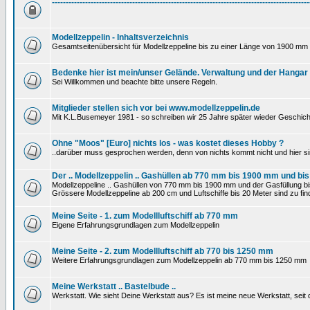
---------------------------------------------------------------------------------------------
Modellzeppelin - Inhaltsverzeichnis
Gesamtseitenübersicht für Modellzeppeline bis zu einer Länge von 1900 mm 
Bedenke hier ist mein/unser Gelände. Verwaltung und der Hangar
Sei Willkommen und beachte bitte unsere Regeln.
Mitglieder stellen sich vor bei www.modellzeppelin.de
Mit K.L.Busemeyer 1981 - so schreiben wir 25 Jahre später wieder Geschich
Ohne "Moos" [Euro] nichts los - was kostet dieses Hobby ?
..darüber muss gesprochen werden, denn von nichts kommt nicht und hier si
Der .. Modellzeppelin .. Gashüllen ab 770 mm bis 1900 mm und bis
Modellzeppeline .. Gashüllen von 770 mm bis 1900 mm und der Gasfüllung bis
Grössere Modellzeppeline ab 200 cm und Luftschiffe bis 20 Meter sind zu find
Meine Seite - 1. zum Modellluftschiff ab 770 mm
Eigene Erfahrungsgrundlagen zum Modellzeppelin
Meine Seite - 2. zum Modellluftschiff ab 770 bis 1250 mm
Weitere Erfahrungsgrundlagen zum Modellzeppelin ab 770 mm bis 1250 mm
Meine Werkstatt .. Bastelbude ..
Werkstatt. Wie sieht Deine Werkstatt aus? Es ist meine neue Werkstatt, sei