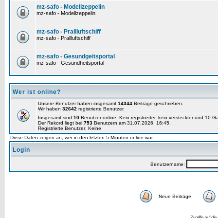
mz-safo - Modellzeppelin
mz-safo - Modellzeppelin
mz-safo - Prallluftschiff
mz-safo - Prallluftschiff
mz-safo - Gesundgeitsportal
mz-safo - Gesundheitsportal
Wer ist online?
Unsere Benutzer haben insgesamt
14344
Beiträge geschrieben.
Wir haben
32642
registrierte Benutzer.
Insgesamt sind
10
Benutzer online: Kein registrierter, kein versteckter und 10 
Der Rekord liegt bei
753
Benutzern am 31.07.2026, 16:45.
Registrierte Benutzer: Keine
Diese Daten zeigen an, wer in den letzten 5 Minuten online war.
Login
Benutzername:
Neue Beiträge
Zugriffe auf d