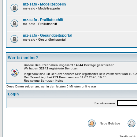
mz-safo - Modellzeppelin
mz-safo - Modellzeppelin
mz-safo - Prallluftschiff
mz-safo - Prallluftschiff
mz-safo - Gesundgeitsportal
mz-safo - Gesundheitsportal
Wer ist online?
Unsere Benutzer haben insgesamt
14344
Beiträge geschrieben.
Wir haben
32642
registrierte Benutzer.
Insgesamt sind
10
Benutzer online: Kein registrierter, kein versteckter und 10 
Der Rekord liegt bei
753
Benutzern am 31.07.2026, 16:45.
Registrierte Benutzer: Keine
Diese Daten zeigen an, wer in den letzten 5 Minuten online war.
Login
Benutzername:
Neue Beiträge
Zugriffe auf d