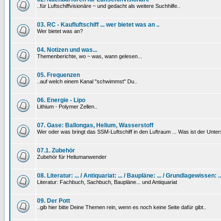
..für Luftschiffvisionäre ~ und gedacht als weitere Suchhilfe..
03. RC - Kaufluftschiff ... wer bietet was an ..
Wer bietet was an?
04. Notizen und was...
Themenberichte, wo ~ was, wann gelesen...
05. Frequenzen
..auf welch einem Kanal "schwimmst" Du..
06. Energie - Lipo
Lithium - Polymer Zellen..
07. Gase: Ballongas, Helium, Wasserstoff
Wer oder was bringt das SSM-Luftschiff in den Luftraum ... Was ist der Unt
07.1. Zubehör
Zubehör für Heliumanwender
08. Literatur: ... / Antiquariat: ... / Baupläne: ... / Grundlagewissen: ..
Literatur: Fachbuch, Sachbuch, Baupläne... und Antiquariat
09. Der Pott
..gib hier bitte Deine Themen rein, wenn es noch keine Seite dafür gibt..