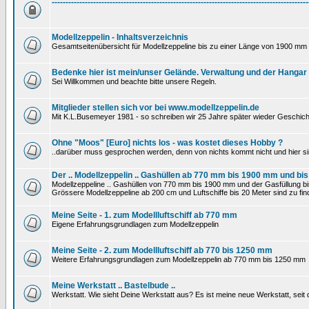
---------------------------------------------------------------------------------------------
Modellzeppelin - Inhaltsverzeichnis
Gesamtseitenübersicht für Modellzeppeline bis zu einer Länge von 1900 mm 
Bedenke hier ist mein/unser Gelände. Verwaltung und der Hangar
Sei Willkommen und beachte bitte unsere Regeln.
Mitglieder stellen sich vor bei www.modellzeppelin.de
Mit K.L.Busemeyer 1981 - so schreiben wir 25 Jahre später wieder Geschich
Ohne "Moos" [Euro] nichts los - was kostet dieses Hobby ?
..darüber muss gesprochen werden, denn von nichts kommt nicht und hier si
Der .. Modellzeppelin .. Gashüllen ab 770 mm bis 1900 mm und bis
Modellzeppeline .. Gashüllen von 770 mm bis 1900 mm und der Gasfüllung bis
Grössere Modellzeppeline ab 200 cm und Luftschiffe bis 20 Meter sind zu find
Meine Seite - 1. zum Modellluftschiff ab 770 mm
Eigene Erfahrungsgrundlagen zum Modellzeppelin
Meine Seite - 2. zum Modellluftschiff ab 770 bis 1250 mm
Weitere Erfahrungsgrundlagen zum Modellzeppelin ab 770 mm bis 1250 mm
Meine Werkstatt .. Bastelbude ..
Werkstatt. Wie sieht Deine Werkstatt aus? Es ist meine neue Werkstatt, sei