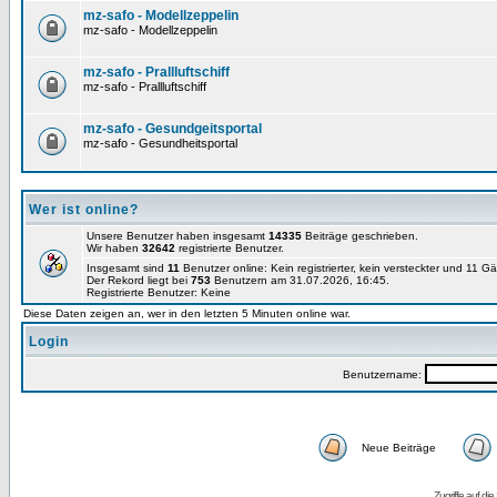
mz-safo - Modellzeppelin
mz-safo - Modellzeppelin
mz-safo - Prallluftschiff
mz-safo - Prallluftschiff
mz-safo - Gesundgeitsportal
mz-safo - Gesundheitsportal
Wer ist online?
Unsere Benutzer haben insgesamt
14335
Beiträge geschrieben.
Wir haben
32642
registrierte Benutzer.
Insgesamt sind
11
Benutzer online: Kein registrierter, kein versteckter und 11 G
Der Rekord liegt bei
753
Benutzern am 31.07.2026, 16:45.
Registrierte Benutzer: Keine
Diese Daten zeigen an, wer in den letzten 5 Minuten online war.
Login
Benutzername:
Neue Beiträge
Zugriffe auf d