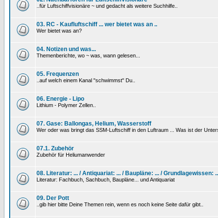
..für Luftschiffvisionäre ~ und gedacht als weitere Suchhilfe..
03. RC - Kaufluftschiff ... wer bietet was an ..
Wer bietet was an?
04. Notizen und was...
Themenberichte, wo ~ was, wann gelesen...
05. Frequenzen
..auf welch einem Kanal "schwimmst" Du..
06. Energie - Lipo
Lithium - Polymer Zellen..
07. Gase: Ballongas, Helium, Wasserstoff
Wer oder was bringt das SSM-Luftschiff in den Luftraum ... Was ist der Unt
07.1. Zubehör
Zubehör für Heliumanwender
08. Literatur: ... / Antiquariat: ... / Baupläne: ... / Grundlagewissen: ..
Literatur: Fachbuch, Sachbuch, Baupläne... und Antiquariat
09. Der Pott
..gib hier bitte Deine Themen rein, wenn es noch keine Seite dafür gibt..