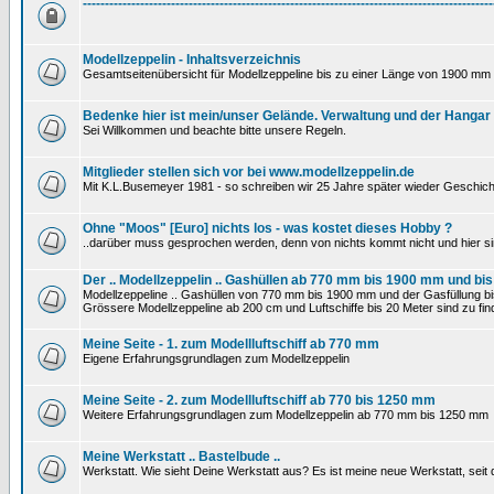
---------------------------------------------------------------------------------------------
Modellzeppelin - Inhaltsverzeichnis
Gesamtseitenübersicht für Modellzeppeline bis zu einer Länge von 1900 mm 
Bedenke hier ist mein/unser Gelände. Verwaltung und der Hangar
Sei Willkommen und beachte bitte unsere Regeln.
Mitglieder stellen sich vor bei www.modellzeppelin.de
Mit K.L.Busemeyer 1981 - so schreiben wir 25 Jahre später wieder Geschich
Ohne "Moos" [Euro] nichts los - was kostet dieses Hobby ?
..darüber muss gesprochen werden, denn von nichts kommt nicht und hier si
Der .. Modellzeppelin .. Gashüllen ab 770 mm bis 1900 mm und bis
Modellzeppeline .. Gashüllen von 770 mm bis 1900 mm und der Gasfüllung bis
Grössere Modellzeppeline ab 200 cm und Luftschiffe bis 20 Meter sind zu find
Meine Seite - 1. zum Modellluftschiff ab 770 mm
Eigene Erfahrungsgrundlagen zum Modellzeppelin
Meine Seite - 2. zum Modellluftschiff ab 770 bis 1250 mm
Weitere Erfahrungsgrundlagen zum Modellzeppelin ab 770 mm bis 1250 mm
Meine Werkstatt .. Bastelbude ..
Werkstatt. Wie sieht Deine Werkstatt aus? Es ist meine neue Werkstatt, sei