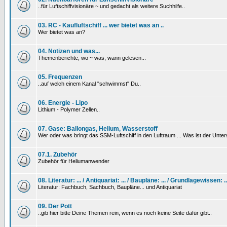
..für Luftschiffvisionäre ~ und gedacht als weitere Suchhilfe..
03. RC - Kaufluftschiff ... wer bietet was an ..
Wer bietet was an?
04. Notizen und was...
Themenberichte, wo ~ was, wann gelesen...
05. Frequenzen
..auf welch einem Kanal "schwimmst" Du..
06. Energie - Lipo
Lithium - Polymer Zellen..
07. Gase: Ballongas, Helium, Wasserstoff
Wer oder was bringt das SSM-Luftschiff in den Luftraum ... Was ist der Unt
07.1. Zubehör
Zubehör für Heliumanwender
08. Literatur: ... / Antiquariat: ... / Baupläne: ... / Grundlagewissen: ..
Literatur: Fachbuch, Sachbuch, Baupläne... und Antiquariat
09. Der Pott
..gib hier bitte Deine Themen rein, wenn es noch keine Seite dafür gibt..