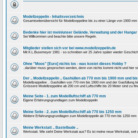
---------------------------------------------------------------------------------------------
Modellzeppelin - Inhaltsverzeichnis
Gesamtseitenübersicht für Modellzeppeline bis zu einer Länge von 1900 mm 
Bedenke hier ist mein/unser Gelände. Verwaltung und der Hangar
Sei Willkommen und beachte bitte unsere Regeln.
Mitglieder stellen sich vor bei www.modellzeppelin.de
Mit K.L.Busemeyer 1981 - so schreiben wir 25 Jahre später wieder Geschich
Ohne "Moos" [Euro] nichts los - was kostet dieses Hobby ?
..darüber muss gesprochen werden, denn von nichts kommt nicht und hier si
Der .. Modellzeppelin .. Gashüllen ab 770 mm bis 1900 mm und bis
Modellzeppeline .. Gashüllen von 770 mm bis 1900 mm und der Gasfüllung bis
Grössere Modellzeppeline ab 200 cm und Luftschiffe bis 20 Meter sind zu find
Meine Seite - 1. zum Modellluftschiff ab 770 mm
Eigene Erfahrungsgrundlagen zum Modellzeppelin
Meine Seite - 2. zum Modellluftschiff ab 770 bis 1250 mm
Weitere Erfahrungsgrundlagen zum Modellzeppelin ab 770 mm bis 1250 mm
Meine Werkstatt .. Bastelbude ..
Werkstatt. Wie sieht Deine Werkstatt aus? Es ist meine neue Werkstatt, sei