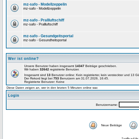
mz-safo - Modellzeppelin
mz-safo - Modellzeppelin
mz-safo - Prallluftschiff
mz-safo - Prallluftschiff
mz-safo - Gesundgeitsportal
mz-safo - Gesundheitsportal
Wer ist online?
Unsere Benutzer haben insgesamt
14347
Beiträge geschrieben.
Wir haben
32642
registrierte Benutzer.
Insgesamt sind
13
Benutzer online: Kein registrierter, kein versteckter und 13 
Der Rekord liegt bei
753
Benutzern am 31.07.2026, 16:45.
Registrierte Benutzer: Keine
Diese Daten zeigen an, wer in den letzten 5 Minuten online war.
Login
Benutzername:
Neue Beiträge
Zugriffe auf d