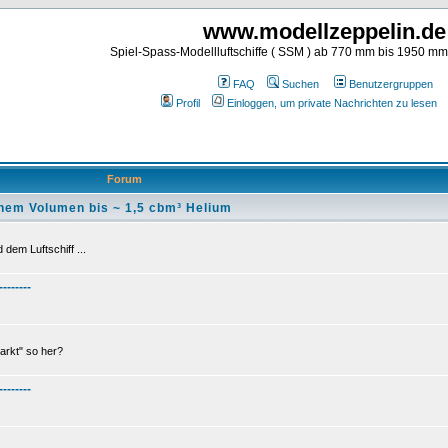
www.modellzeppelin.de
Spiel-Spass-Modellluftschiffe ( SSM ) ab 770 mm bis 1950 m
FAQ
Suchen
Benutzergruppen
Profil
Einloggen, um private Nachrichten zu lesen
Forum
nem Volumen bis ~ 1,5 cbm³ Helium
dem Luftschiff ...
--------
arkt" so her?
--------