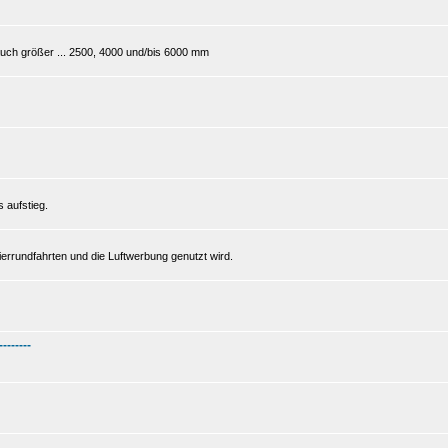
 auch größer ... 2500, 4000 und/bis 6000 mm
s aufstieg.
gierrundfahrten und die Luftwerbung genutzt wird.
--------