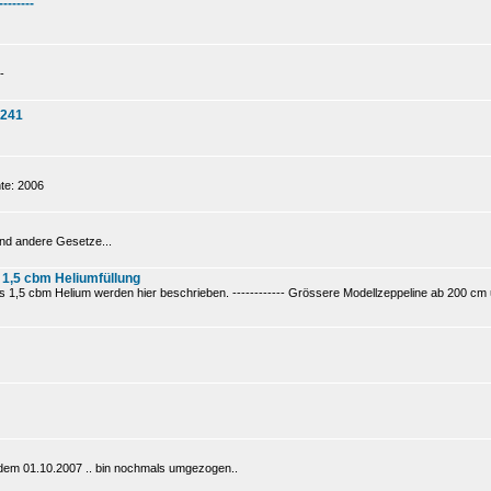
--------
-
 241
te: 2006
nd andere Gesetze...
 1,5 cbm Heliumfüllung
1,5 cbm Helium werden hier beschrieben. ------------ Grössere Modellzeppeline ab 200 cm un
t dem 01.10.2007 .. bin nochmals umgezogen..