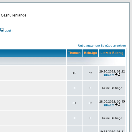
m Gashüllenlänge
Login
Unbeantwortete Beiträge anzeigen
Themen
Beiträge
Letzter Beitrag
29.10.2022, 01:22
49
56
BIGJIM
0
0
Keine Beiträge
28.06.2022, 00:45
31
35
BIGJIM
0
0
Keine Beiträge
19.12.2019, 03:21