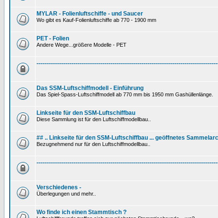
MYLAR - Folienluftschiffe - und Saucer
Wo gibt es Kauf-Folienluftschiffe ab 770 - 1900 mm
PET - Folien
Andere Wege...größere Modelle - PET
---------------------------------------------------------------------------------------------
Das SSM-Luftschiffmodell - Einführung
Das Spiel-Spass-Luftschiffmodell ab 770 mm bis 1950 mm Gashüllenlänge.
Linkseite für den SSM-Luftschiffbau
Diese Sammlung ist für den Luftschiffmodellbau..
## .. Linkseite für den SSM-Luftschiffbau ... geöffnetes Sammelarc
Bezugnehmend nur für den Luftschiffmodellbau..
---------------------------------------------------------------------------------------------
Verschiedenes -
Überlegungen und mehr..
Wo finde ich einen Stammtisch ?