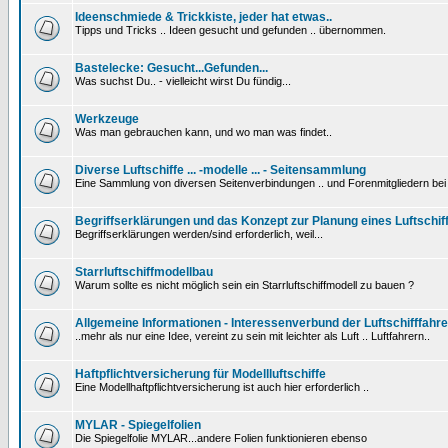
Ideenschmiede & Trickkiste, jeder hat etwas..
Tipps und Tricks .. Ideen gesucht und gefunden .. übernommen.
Bastelecke: Gesucht...Gefunden...
Was suchst Du.. - vielleicht wirst Du fündig...
Werkzeuge
Was man gebrauchen kann, und wo man was findet..
Diverse Luftschiffe ... -modelle ... - Seitensammlung
Eine Sammlung von diversen Seitenverbindungen .. und Forenmitgliedern be
Begriffserklärungen und das Konzept zur Planung eines Luftschif
Begriffserklärungen werden/sind erforderlich, weil...
Starrluftschiffmodellbau
Warum sollte es nicht möglich sein ein Starrluftschiffmodell zu bauen ?
Allgemeine Informationen - Interessenverbund der Luftschifffahre
..mehr als nur eine Idee, vereint zu sein mit leichter als Luft .. Luftfahrern..
Haftpflichtversicherung für Modellluftschiffe
Eine Modellhaftpflichtversicherung ist auch hier erforderlich ..
MYLAR - Spiegelfolien
Die Spiegelfolie MYLAR...andere Folien funktionieren ebenso