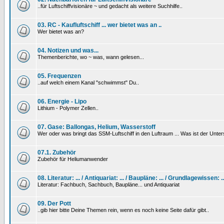
..für Luftschiffvisionäre ~ und gedacht als weitere Suchhilfe..
03. RC - Kaufluftschiff ... wer bietet was an ..
Wer bietet was an?
04. Notizen und was...
Themenberichte, wo ~ was, wann gelesen...
05. Frequenzen
..auf welch einem Kanal "schwimmst" Du..
06. Energie - Lipo
Lithium - Polymer Zellen..
07. Gase: Ballongas, Helium, Wasserstoff
Wer oder was bringt das SSM-Luftschiff in den Luftraum ... Was ist der Unt
07.1. Zubehör
Zubehör für Heliumanwender
08. Literatur: ... / Antiquariat: ... / Baupläne: ... / Grundlagewissen: ..
Literatur: Fachbuch, Sachbuch, Baupläne... und Antiquariat
09. Der Pott
..gib hier bitte Deine Themen rein, wenn es noch keine Seite dafür gibt..