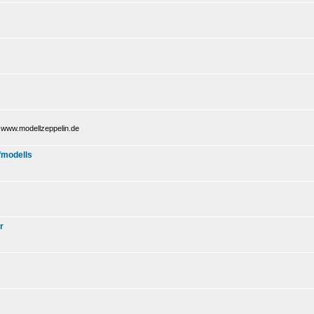
i www.modellzeppelin.de
fmodells
r