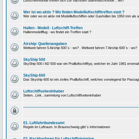
Luftschifffreunde treffen sich zur nächsten Stammtischrunde .. wo?
Wer ist wo aktiv ? Wo finden Modellluftschifftreffen statt ?
Wer oder wo ist aktiv mit Modellluftschiffen oder Gashüllen bis 1950 mm als
Hallen - Modell - Luftschiff-Treffen
Hallenmodellflug - wo findet ein Treffen statt ?
Airship: Quellenangaben
Weltweit fahren 5 Airship 500´s - wo? . Weltweit fahren 7 Airship 600´s - wo?
SkyShip 500
SkyShip 500 / AD 500 war ein Prallluftschifftyp, welcher im Jahr 1981 erstmal
SkyShip 600
Das Skyship 600 ist ein ziviles Prallluftschiff, welches vorwiegend für Passa
Luftschiffseiteninhaber
Seiten...Link...sammlung von Luftschiffseiteninhaber
---------------------------------------------------------------------------------------------
01. Luftfahrtbundesamt
Regeln im Luftraum. In Braunschweig gibt´s Informationen
02. Nachbarforen für Luftschiffvisionäre