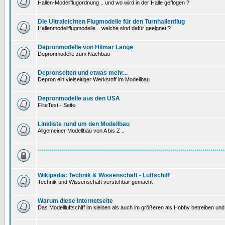
Hallen-Modellflugordnung .. und wo wird in der Halle geflogen ?
Die Ultraleichten Flugmodelle für den Turnhallenflug
Hallenmodellflugmodelle .. welche sind dafür geeignet ?
Depronmodelle von Hilmar Lange
Depronmodelle zum Nachbau
Depronseiten und etwas mehr...
Depron ein vielseitiger Werkstoff im Modellbau
Depronmodelle aus den USA
FliteTest - Seite
Linkliste rund um den Modellbau
Allgemeiner Modellbau von A bis Z ..
---------------------------------------------------------------------------------------------
Wikipedia: Technik & Wissenschaft - Luftschiff
Technik und Wissenschaft verstehbar gemacht
Warum diese Internetseite
Das Modellluftschiff im kleinen als auch im größeren als Hobby betreiben und