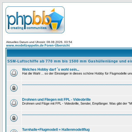
Aktuelles Datum und Uhrzeit: 08.08.2026, 03:54
www.modellzeppelin.de Foren-Übersicht
SSM-Luftschiffe ab 770 mm bis 1500 mm Gashüllenlänge und ei
Welches Hobby darf ´s wohl sein...
Hat die Wahl ... so der Einsteiger in dieses schöne Hobby für Flugmodelle und 
---------------------------------------------------------------------------------------------
Drohnen und Fliegen mit FPL - Videobrille
Drohnen und Flüge mit FPL - Videobrille, Sender, Empfänger. Was gibt der "M
---------------------------------------------------------------------------------------------
Turnhalle+Flugmodell = Hallenmodellflug