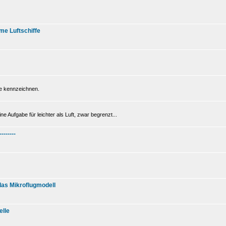
me Luftschiffe
be kennzeichnen.
e Aufgabe für leichter als Luft, zwar begrenzt...
--------
 das Mikroflugmodell
elle