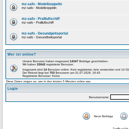
mz-safo - Modellzeppelin
mz-safo - Modellzeppelin
mz-safo - Prallluftschiff
mz-safo - Prallluftschiff
mz-safo - Gesundgeitsportal
mz-safo - Gesundheitsportal
Wer ist online?
Unsere Benutzer haben insgesamt
14347
Beiträge geschrieben.
Wir haben
32642
registrierte Benutzer.
Insgesamt sind
14
Benutzer online: Kein registrierter, kein versteckter und 14 
Der Rekord liegt bei
753
Benutzern am 31.07.2026, 16:45.
Registrierte Benutzer: Keine
Diese Daten zeigen an, wer in den letzten 5 Minuten online war.
Login
Benutzername:
Neue Beiträge
Zugriffe auf d