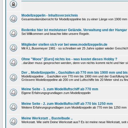
---------------------------------------------------------------------------------------------
Modellzeppelin - Inhaltsverzeichnis
Gesamtseitenübersicht für Modellzeppeline bis zu einer Länge von 1900 mm 
Bedenke hier ist mein/unser Gelände. Verwaltung und der Hangar
Sei Willkommen und beachte bitte unsere Regeln.
Mitglieder stellen sich vor bei www.modellzeppelin.de
Mit K.L.Busemeyer 1981 - so schreiben wir 25 Jahre später wieder Geschich
Ohne "Moos" [Euro] nichts los - was kostet dieses Hobby ?
..darüber muss gesprochen werden, denn von nichts kommt nicht und hier si
Der .. Modellzeppelin .. Gashüllen ab 770 mm bis 1900 mm und bis
Modellzeppeline .. Gashüllen von 770 mm bis 1900 mm und der Gasfüllung bis
Grössere Modellzeppeline ab 200 cm und Luftschiffe bis 20 Meter sind zu find
Meine Seite - 1. zum Modellluftschiff ab 770 mm
Eigene Erfahrungsgrundlagen zum Modellzeppelin
Meine Seite - 2. zum Modellluftschiff ab 770 bis 1250 mm
Weitere Erfahrungsgrundlagen zum Modellzeppelin ab 770 mm bis 1250 mm
Meine Werkstatt .. Bastelbude ..
Werkstatt. Wie sieht Deine Werkstatt aus? Es ist meine neue Werkstatt, sei