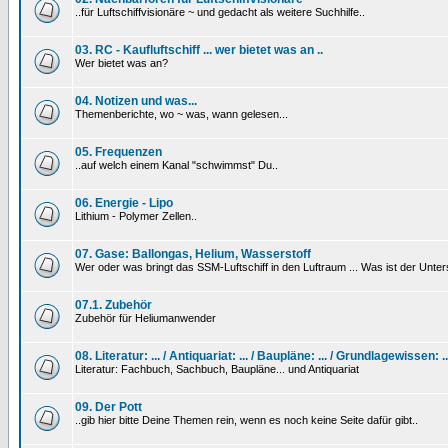
..für Luftschiffvisionäre ~ und gedacht als weitere Suchhilfe..
03. RC - Kaufluftschiff ... wer bietet was an ..
Wer bietet was an?
04. Notizen und was...
Themenberichte, wo ~ was, wann gelesen...
05. Frequenzen
..auf welch einem Kanal "schwimmst" Du..
06. Energie - Lipo
Lithium - Polymer Zellen..
07. Gase: Ballongas, Helium, Wasserstoff
Wer oder was bringt das SSM-Luftschiff in den Luftraum ... Was ist der Unt
07.1. Zubehör
Zubehör für Heliumanwender
08. Literatur: ... / Antiquariat: ... / Baupläne: ... / Grundlagewissen: ..
Literatur: Fachbuch, Sachbuch, Baupläne... und Antiquariat
09. Der Pott
..gib hier bitte Deine Themen rein, wenn es noch keine Seite dafür gibt..