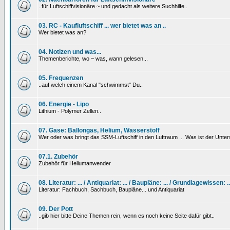
..für Luftschiffvisionäre ~ und gedacht als weitere Suchhilfe..
03. RC - Kaufluftschiff ... wer bietet was an ..
Wer bietet was an?
04. Notizen und was...
Themenberichte, wo ~ was, wann gelesen...
05. Frequenzen
..auf welch einem Kanal "schwimmst" Du..
06. Energie - Lipo
Lithium - Polymer Zellen..
07. Gase: Ballongas, Helium, Wasserstoff
Wer oder was bringt das SSM-Luftschiff in den Luftraum ... Was ist der Unt
07.1. Zubehör
Zubehör für Heliumanwender
08. Literatur: ... / Antiquariat: ... / Baupläne: ... / Grundlagewissen: ..
Literatur: Fachbuch, Sachbuch, Baupläne... und Antiquariat
09. Der Pott
..gib hier bitte Deine Themen rein, wenn es noch keine Seite dafür gibt..