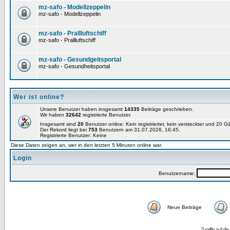
mz-safo - Modellzeppelin
mz-safo - Modellzeppelin
mz-safo - Prallluftschiff
mz-safo - Prallluftschiff
mz-safo - Gesundgeitsportal
mz-safo - Gesundheitsportal
Wer ist online?
Unsere Benutzer haben insgesamt
14335
Beiträge geschrieben.
Wir haben
32642
registrierte Benutzer.
Insgesamt sind
20
Benutzer online: Kein registrierter, kein versteckter und 20 
Der Rekord liegt bei
753
Benutzern am 31.07.2026, 16:45.
Registrierte Benutzer: Keine
Diese Daten zeigen an, wer in den letzten 5 Minuten online war.
Login
Benutzername:
Neue Beiträge
Zugriffe auf d