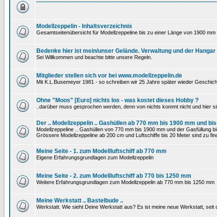
---------------------------------------------------------------------------------------------
Modellzeppelin - Inhaltsverzeichnis
Gesamtseitenübersicht für Modellzeppeline bis zu einer Länge von 1900 mm 
Bedenke hier ist mein/unser Gelände. Verwaltung und der Hangar
Sei Willkommen und beachte bitte unsere Regeln.
Mitglieder stellen sich vor bei www.modellzeppelin.de
Mit K.L.Busemeyer 1981 - so schreiben wir 25 Jahre später wieder Geschich
Ohne "Moos" [Euro] nichts los - was kostet dieses Hobby ?
..darüber muss gesprochen werden, denn von nichts kommt nicht und hier si
Der .. Modellzeppelin .. Gashüllen ab 770 mm bis 1900 mm und bis
Modellzeppeline .. Gashüllen von 770 mm bis 1900 mm und der Gasfüllung bis
Grössere Modellzeppeline ab 200 cm und Luftschiffe bis 20 Meter sind zu find
Meine Seite - 1. zum Modellluftschiff ab 770 mm
Eigene Erfahrungsgrundlagen zum Modellzeppelin
Meine Seite - 2. zum Modellluftschiff ab 770 bis 1250 mm
Weitere Erfahrungsgrundlagen zum Modellzeppelin ab 770 mm bis 1250 mm
Meine Werkstatt .. Bastelbude ..
Werkstatt. Wie sieht Deine Werkstatt aus? Es ist meine neue Werkstatt, sei