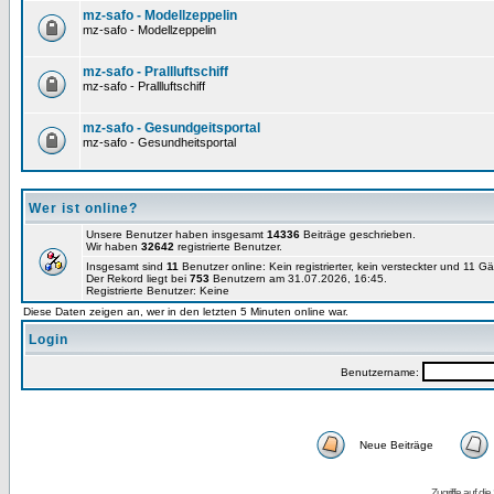
mz-safo - Modellzeppelin
mz-safo - Modellzeppelin
mz-safo - Prallluftschiff
mz-safo - Prallluftschiff
mz-safo - Gesundgeitsportal
mz-safo - Gesundheitsportal
Wer ist online?
Unsere Benutzer haben insgesamt
14336
Beiträge geschrieben.
Wir haben
32642
registrierte Benutzer.
Insgesamt sind
11
Benutzer online: Kein registrierter, kein versteckter und 11 G
Der Rekord liegt bei
753
Benutzern am 31.07.2026, 16:45.
Registrierte Benutzer: Keine
Diese Daten zeigen an, wer in den letzten 5 Minuten online war.
Login
Benutzername:
Neue Beiträge
Zugriffe auf d