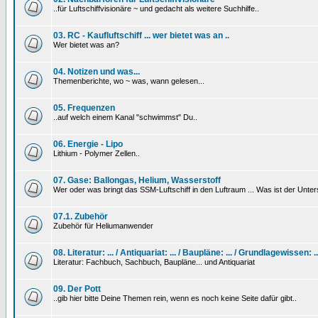
..für Luftschiffvisionäre ~ und gedacht als weitere Suchhilfe..
03. RC - Kaufluftschiff ... wer bietet was an ..
Wer bietet was an?
04. Notizen und was...
Themenberichte, wo ~ was, wann gelesen...
05. Frequenzen
..auf welch einem Kanal "schwimmst" Du..
06. Energie - Lipo
Lithium - Polymer Zellen..
07. Gase: Ballongas, Helium, Wasserstoff
Wer oder was bringt das SSM-Luftschiff in den Luftraum ... Was ist der Unt
07.1. Zubehör
Zubehör für Heliumanwender
08. Literatur: ... / Antiquariat: ... / Baupläne: ... / Grundlagewissen: ..
Literatur: Fachbuch, Sachbuch, Baupläne... und Antiquariat
09. Der Pott
..gib hier bitte Deine Themen rein, wenn es noch keine Seite dafür gibt..