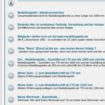
---------------------------------------------------------------------------------------------
Modellzeppelin - Inhaltsverzeichnis
Gesamtseitenübersicht für Modellzeppeline bis zu einer Länge von 1900 mm 
Bedenke hier ist mein/unser Gelände. Verwaltung und der Hangar
Sei Willkommen und beachte bitte unsere Regeln.
Mitglieder stellen sich vor bei www.modellzeppelin.de
Mit K.L.Busemeyer 1981 - so schreiben wir 25 Jahre später wieder Geschich
Ohne "Moos" [Euro] nichts los - was kostet dieses Hobby ?
..darüber muss gesprochen werden, denn von nichts kommt nicht und hier si
Der .. Modellzeppelin .. Gashüllen ab 770 mm bis 1900 mm und bis
Modellzeppeline .. Gashüllen von 770 mm bis 1900 mm und der Gasfüllung bis
Grössere Modellzeppeline ab 200 cm und Luftschiffe bis 20 Meter sind zu find
Meine Seite - 1. zum Modellluftschiff ab 770 mm
Eigene Erfahrungsgrundlagen zum Modellzeppelin
Meine Seite - 2. zum Modellluftschiff ab 770 bis 1250 mm
Weitere Erfahrungsgrundlagen zum Modellzeppelin ab 770 mm bis 1250 mm
Meine Werkstatt .. Bastelbude ..
Werkstatt. Wie sieht Deine Werkstatt aus? Es ist meine neue Werkstatt, sei