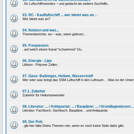
..für Luftschiffvisionäre ~ und gedacht als weitere Suchhilfe..
03. RC - Kaufluftschiff ... wer bietet was an ..
Wer bietet was an?
04. Notizen und was...
Themenberichte, wo ~ was, wann gelesen...
05. Frequenzen
..auf welch einem Kanal "schwimmst" Du..
06. Energie - Lipo
Lithium - Polymer Zellen..
07. Gase: Ballongas, Helium, Wasserstoff
Wer oder was bringt das SSM-Luftschiff in den Luftraum ... Was ist der Unt
07.1. Zubehör
Zubehör für Heliumanwender
08. Literatur: ... / Antiquariat: ... / Baupläne: ... / Grundlagewissen: ..
Literatur: Fachbuch, Sachbuch, Baupläne... und Antiquariat
09. Der Pott
..gib hier bitte Deine Themen rein, wenn es noch keine Seite dafür gibt..