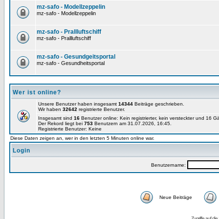
mz-safo - Modellzeppelin
mz-safo - Modellzeppelin
mz-safo - Prallluftschiff
mz-safo - Prallluftschiff
mz-safo - Gesundgeitsportal
mz-safo - Gesundheitsportal
Wer ist online?
Unsere Benutzer haben insgesamt
14344
Beiträge geschrieben.
Wir haben
32642
registrierte Benutzer.
Insgesamt sind
16
Benutzer online: Kein registrierter, kein versteckter und 16 
Der Rekord liegt bei
753
Benutzern am 31.07.2026, 16:45.
Registrierte Benutzer: Keine
Diese Daten zeigen an, wer in den letzten 5 Minuten online war.
Login
Benutzername:
Neue Beiträge
Zugriffe auf d