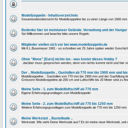
---------------------------------------------------------------------------------------------
Modellzeppelin - Inhaltsverzeichnis
Gesamtseitenübersicht für Modellzeppeline bis zu einer Länge von 1900 mm 
Bedenke hier ist mein/unser Gelände. Verwaltung und der Hangar
Sei Willkommen und beachte bitte unsere Regeln.
Mitglieder stellen sich vor bei www.modellzeppelin.de
Mit K.L.Busemeyer 1981 - so schreiben wir 25 Jahre später wieder Geschich
Ohne "Moos" [Euro] nichts los - was kostet dieses Hobby ?
..darüber muss gesprochen werden, denn von nichts kommt nicht und hier si
Der .. Modellzeppelin .. Gashüllen ab 770 mm bis 1900 mm und bis
Modellzeppeline .. Gashüllen von 770 mm bis 1900 mm und der Gasfüllung bis
Grössere Modellzeppeline ab 200 cm und Luftschiffe bis 20 Meter sind zu find
Meine Seite - 1. zum Modellluftschiff ab 770 mm
Eigene Erfahrungsgrundlagen zum Modellzeppelin
Meine Seite - 2. zum Modellluftschiff ab 770 bis 1250 mm
Weitere Erfahrungsgrundlagen zum Modellzeppelin ab 770 mm bis 1250 mm
Meine Werkstatt .. Bastelbude ..
Werkstatt. Wie sieht Deine Werkstatt aus? Es ist meine neue Werkstatt, sei