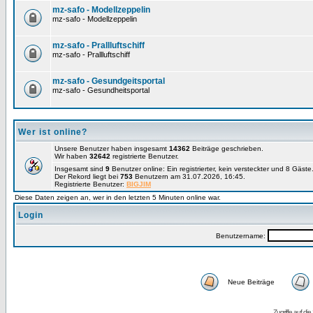
mz-safo - Modellzeppelin
mz-safo - Modellzeppelin
mz-safo - Prallluftschiff
mz-safo - Prallluftschiff
mz-safo - Gesundgeitsportal
mz-safo - Gesundheitsportal
Wer ist online?
Unsere Benutzer haben insgesamt
14362
Beiträge geschrieben.
Wir haben
32642
registrierte Benutzer.
Insgesamt sind
9
Benutzer online: Ein registrierter, kein versteckter und 8 Gäst
Der Rekord liegt bei
753
Benutzern am 31.07.2026, 16:45.
Registrierte Benutzer:
BIGJIM
Diese Daten zeigen an, wer in den letzten 5 Minuten online war.
Login
Benutzername:
Neue Beiträge
Zugriffe auf d