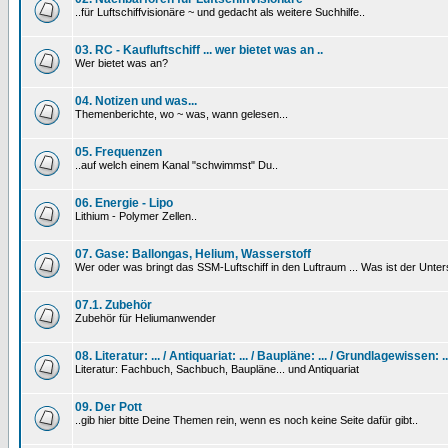
..für Luftschiffvisionäre ~ und gedacht als weitere Suchhilfe..
03. RC - Kaufluftschiff ... wer bietet was an ..
Wer bietet was an?
04. Notizen und was...
Themenberichte, wo ~ was, wann gelesen...
05. Frequenzen
..auf welch einem Kanal "schwimmst" Du..
06. Energie - Lipo
Lithium - Polymer Zellen..
07. Gase: Ballongas, Helium, Wasserstoff
Wer oder was bringt das SSM-Luftschiff in den Luftraum ... Was ist der Unt
07.1. Zubehör
Zubehör für Heliumanwender
08. Literatur: ... / Antiquariat: ... / Baupläne: ... / Grundlagewissen: ..
Literatur: Fachbuch, Sachbuch, Baupläne... und Antiquariat
09. Der Pott
..gib hier bitte Deine Themen rein, wenn es noch keine Seite dafür gibt..