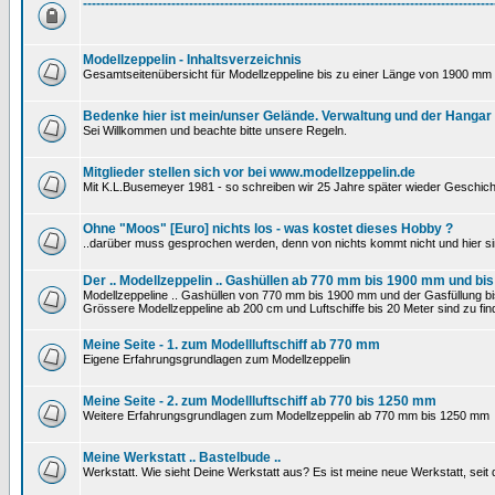
---------------------------------------------------------------------------------------------
Modellzeppelin - Inhaltsverzeichnis
Gesamtseitenübersicht für Modellzeppeline bis zu einer Länge von 1900 mm 
Bedenke hier ist mein/unser Gelände. Verwaltung und der Hangar
Sei Willkommen und beachte bitte unsere Regeln.
Mitglieder stellen sich vor bei www.modellzeppelin.de
Mit K.L.Busemeyer 1981 - so schreiben wir 25 Jahre später wieder Geschich
Ohne "Moos" [Euro] nichts los - was kostet dieses Hobby ?
..darüber muss gesprochen werden, denn von nichts kommt nicht und hier si
Der .. Modellzeppelin .. Gashüllen ab 770 mm bis 1900 mm und bis
Modellzeppeline .. Gashüllen von 770 mm bis 1900 mm und der Gasfüllung bis
Grössere Modellzeppeline ab 200 cm und Luftschiffe bis 20 Meter sind zu find
Meine Seite - 1. zum Modellluftschiff ab 770 mm
Eigene Erfahrungsgrundlagen zum Modellzeppelin
Meine Seite - 2. zum Modellluftschiff ab 770 bis 1250 mm
Weitere Erfahrungsgrundlagen zum Modellzeppelin ab 770 mm bis 1250 mm
Meine Werkstatt .. Bastelbude ..
Werkstatt. Wie sieht Deine Werkstatt aus? Es ist meine neue Werkstatt, sei