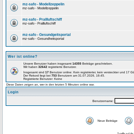
mz-safo - Modellzeppelin
mz-safo - Modellzeppelin
mz-safo - Prallluftschiff
mz-safo - Prallluftschiff
mz-safo - Gesundgeitsportal
mz-safo - Gesundheitsportal
Wer ist online?
Unsere Benutzer haben insgesamt
14355
Beiträge geschrieben.
Wir haben
32642
registrierte Benutzer.
Insgesamt sind
17
Benutzer online: Kein registrierter, kein versteckter und 17 
Der Rekord liegt bei
753
Benutzern am 31.07.2026, 16:45.
Registrierte Benutzer: Keine
Diese Daten zeigen an, wer in den letzten 5 Minuten online war.
Login
Benutzername:
Neue Beiträge
Zugriffe auf d