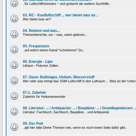
..für Luftschiffvisionäre ~ und gedacht als weitere Suchhilfe..
03. RC - Kaufluftschiff ... wer bietet was an ..
Wer bietet was an?
04. Notizen und was...
Themenberichte, wo ~ was, wann gelesen...
05. Frequenzen
..auf welch einem Kanal "schwimmst" Du..
06. Energie - Lipo
Lithium - Polymer Zellen..
07. Gase: Ballongas, Helium, Wasserstoff
Wer oder was bringt das SSM-Luftschiff in den Luftraum ... Was ist der Unt
07.1. Zubehör
Zubehör für Heliumanwender
08. Literatur: ... / Antiquariat: ... / Baupläne: ... / Grundlagewissen: ..
Literatur: Fachbuch, Sachbuch, Baupläne... und Antiquariat
09. Der Pott
..gib hier bitte Deine Themen rein, wenn es noch keine Seite dafür gibt..