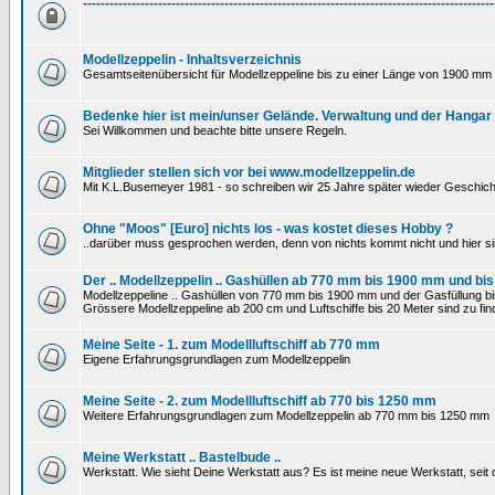
---------------------------------------------------------------------------------------------
Modellzeppelin - Inhaltsverzeichnis
Gesamtseitenübersicht für Modellzeppeline bis zu einer Länge von 1900 mm 
Bedenke hier ist mein/unser Gelände. Verwaltung und der Hangar
Sei Willkommen und beachte bitte unsere Regeln.
Mitglieder stellen sich vor bei www.modellzeppelin.de
Mit K.L.Busemeyer 1981 - so schreiben wir 25 Jahre später wieder Geschich
Ohne "Moos" [Euro] nichts los - was kostet dieses Hobby ?
..darüber muss gesprochen werden, denn von nichts kommt nicht und hier si
Der .. Modellzeppelin .. Gashüllen ab 770 mm bis 1900 mm und bis
Modellzeppeline .. Gashüllen von 770 mm bis 1900 mm und der Gasfüllung bis
Grössere Modellzeppeline ab 200 cm und Luftschiffe bis 20 Meter sind zu find
Meine Seite - 1. zum Modellluftschiff ab 770 mm
Eigene Erfahrungsgrundlagen zum Modellzeppelin
Meine Seite - 2. zum Modellluftschiff ab 770 bis 1250 mm
Weitere Erfahrungsgrundlagen zum Modellzeppelin ab 770 mm bis 1250 mm
Meine Werkstatt .. Bastelbude ..
Werkstatt. Wie sieht Deine Werkstatt aus? Es ist meine neue Werkstatt, sei