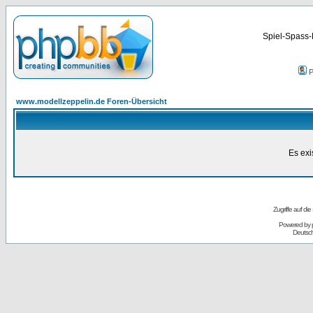
Spiel-Spass-
P
www.modellzeppelin.de Foren-Übersicht
Es exi
Zugriffe auf d
Powered by
Deutsc