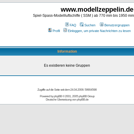
www.modellzeppelin.de
Spiel-Spass-Modellluftschiffe ( SSM ) ab 770 mm bis 1950 m
FAQ
Suchen
Benutzergruppen
Profil
Einloggen, um private Nachrichten zu lesen
Information
Es existieren keine Gruppen
Zugriffe auf die Seite seit dem 24.04.2006: 59904598
Powered by
phpBB
© 2001, 2005 phpBB Group
Deutsche Übersetzung von
phpBB.de