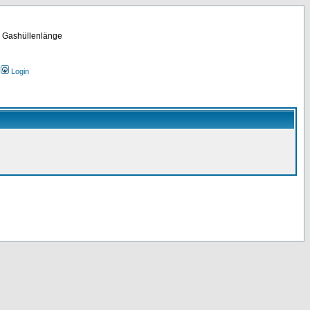
m Gashüllenlänge
Login