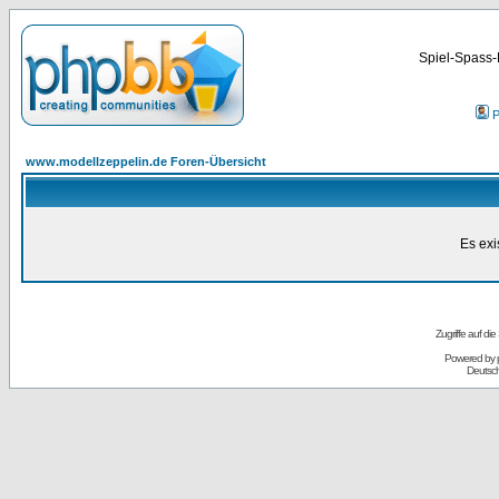
Spiel-Spass-
P
www.modellzeppelin.de Foren-Übersicht
Es exi
Zugriffe auf d
Powered by
Deutsc