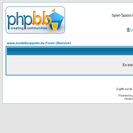
Spiel-Spass-
P
www.modellzeppelin.de Foren-Übersicht
Es exi
Zugriffe auf d
Powered by
Deutsc