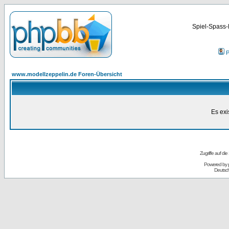
Spiel-Spass-
P
www.modellzeppelin.de Foren-Übersicht
Es exi
Zugriffe auf d
Powered by
Deutsc