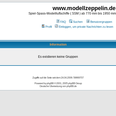
www.modellzeppelin.de
Spiel-Spass-Modellluftschiffe ( SSM ) ab 770 mm bis 1950 m
FAQ
Suchen
Benutzergruppen
Profil
Einloggen, um private Nachrichten zu lesen
Information
Es existieren keine Gruppen
Zugriffe auf die Seite seit dem 24.04.2006: 59869707
Powered by
phpBB
© 2001, 2005 phpBB Group
Deutsche Übersetzung von
phpBB.de