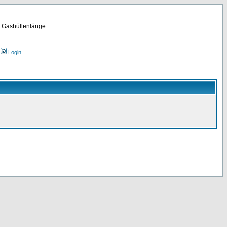
m Gashüllenlänge
Login