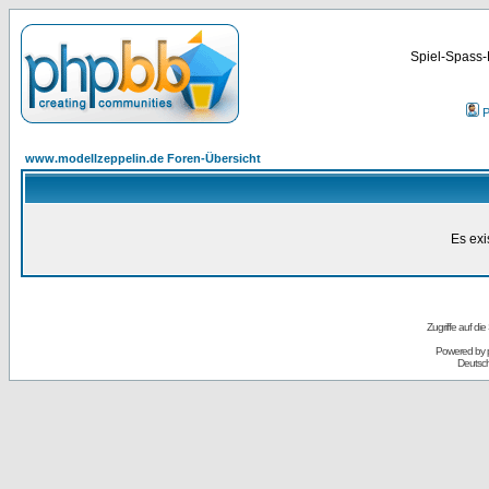
Spiel-Spass-
P
www.modellzeppelin.de Foren-Übersicht
Es exi
Zugriffe auf d
Powered by
Deutsc