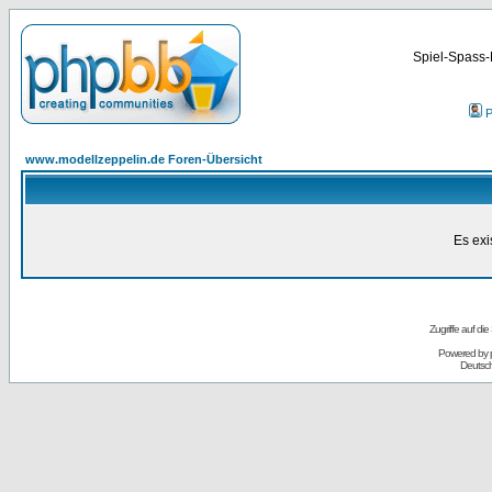
Spiel-Spass-
P
www.modellzeppelin.de Foren-Übersicht
Es exi
Zugriffe auf d
Powered by
Deutsc