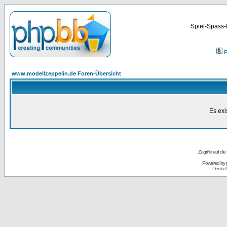
Spiel-Spass-
P
www.modellzeppelin.de Foren-Übersicht
Es exi
Zugriffe auf d
Powered by
Deutsc