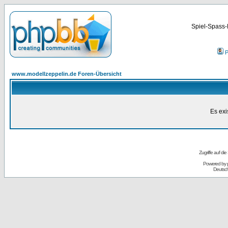
Spiel-Spass-
P
www.modellzeppelin.de Foren-Übersicht
Es exi
Zugriffe auf d
Powered by
Deutsc