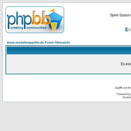
Spiel-Spass-
P
www.modellzeppelin.de Foren-Übersicht
Es exi
Zugriffe auf d
Powered by
Deutsc