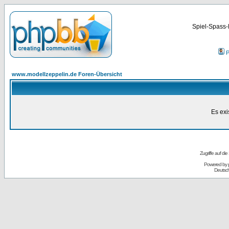
Spiel-Spass-
P
www.modellzeppelin.de Foren-Übersicht
Es exi
Zugriffe auf d
Powered by
Deutsc