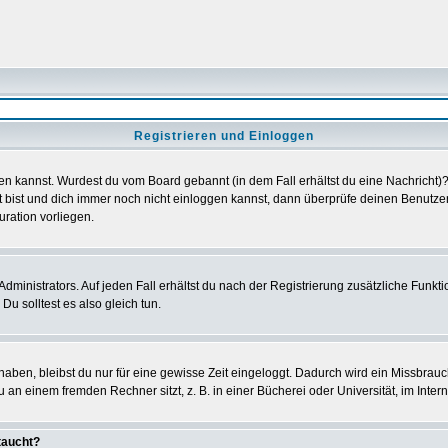
Registrieren und Einloggen
loggen kannst. Wurdest du vom Board gebannt (in dem Fall erhältst du eine Nachrich
t bist und dich immer noch nicht einloggen kannst, dann überprüfe deinen Benutzer
uration vorliegen.
ministrators. Auf jeden Fall erhältst du nach der Registrierung zusätzliche Funktion
u solltest es also gleich tun.
 haben, bleibst du nur für eine gewisse Zeit eingeloggt. Dadurch wird ein Missbrau
n einem fremden Rechner sitzt, z. B. in einer Bücherei oder Universität, im Intern
taucht?