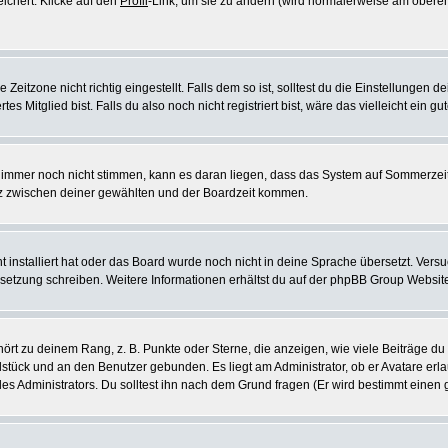
eichert. Klicke auf den
Profil
-Link, um sie zu ändern (wird normalerweise am oberen
itzone nicht richtig eingestellt. Falls dem so ist, solltest du die Einstellungen dei
es Mitglied bist. Falls du also noch nicht registriert bist, wäre das vielleicht ein g
en immer noch nicht stimmen, kann es daran liegen, dass das System auf Sommerzeit
z zwischen deiner gewählten und der Boardzeit kommen.
ht installiert hat oder das Board wurde noch nicht in deine Sprache übersetzt. Ve
Übersetzung schreiben. Weitere Informationen erhältst du auf der phpBB Group Websit
rt zu deinem Rang, z. B. Punkte oder Sterne, die anzeigen, wie viele Beiträge du
elstück und an den Benutzer gebunden. Es liegt am Administrator, ob er Avatare erl
s Administrators. Du solltest ihn nach dem Grund fragen (Er wird bestimmt einen 