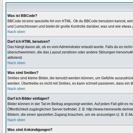
Was ist BBCode?
BBCode ist eine spezielle Art von HTML. Ob du BBCode benutzen kannst, wird 
und ] umschlossen und bietet dir große Kontrolle darüber, was und wie etwas 
Nach oben
Darf ich HTML benutzen?
Das hängt davon ab, ob es vom Administrator erlaubt wurde. Falls du es nicht 
überschwemmen, die das Layout zerstören oder andere Störungen hervorrufen 
aktivierst.
Nach oben
Was sind Smilies?
Smilies sind kleine Bilder, die benutzt werden können, um Gefühle auszudrücke
werden. Übertreibe es nicht mit Smilies, es kann schnell passieren, dass ein 
Nach oben
Darf ich Bilder einfügen?
Bilder können in der Tat im Beitrag angezeigt werden. Auf jeden Fall gibt es 
Öffentlichkeit zugänglichen Server befindet. Z. B. http://www.meineseite.de/me
Bildern, die einen speziellen Zugang brauchen, um sie anzuzeigen (z. B. E-
Nach oben
Was sind Ankündigungen?