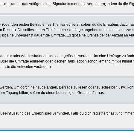
st (du kannst das Anfügen einer Signatur immer noch verhindern, indem du die Sig
 (oder den ersten Beitrag eines Themas editierst, sofern du die Erlaubnis dazu hast
chen Rechte). Du solltest einen Titel für deine Umfrage angeben und mindestens zw
 0 ist eine unbegrenzt dauernde Umfrage. Es gibt eine Grenze bei der Anzahl an Antw
ator oder Administrator editiert oder gelöscht werden. Um eine Umfrage zu änder
r die Umfrage editieren oder löschen; falls jedoch schon jemand mit gestimmt ha
em sie die Antworten verändern.
rden. Um dort hineinzugelangen, Beiträge zu lesen oder zu schreiben usw., könn
 um Zugang bitten, sofern du einen berechtigten Grund dafür hast.
einflussung des Ergebnisses verhindert. Falls du dich registriert hast und immer 