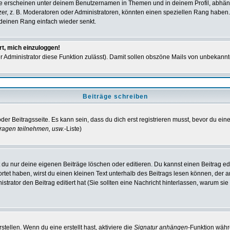
e erscheinen unter deinem Benutzernamen in Themen und in deinem Profil, abhän
r, z. B. Moderatoren oder Administratoren, könnten einen speziellen Rang haben. 
r deinen Rang einfach wieder senkt.
rt, mich einzuloggen!
der Administrator diese Funktion zulässt). Damit sollen obszöne Mails von unbeka
Beiträge schreiben
der Beitragsseite. Es kann sein, dass du dich erst registrieren musst, bevor du e
ragen teilnehmen, usw.
-Liste)
du nur deine eigenen Beiträge löschen oder editieren. Du kannst einen Beitrag edi
ortet haben, wirst du einen kleinen Text unterhalb des Beitrags lesen können, der 
nistrator den Beitrag editiert hat (Sie sollten eine Nachricht hinterlassen, warum s
tellen. Wenn du eine erstellt hast, aktiviere die
Signatur anhängen
-Funktion währ