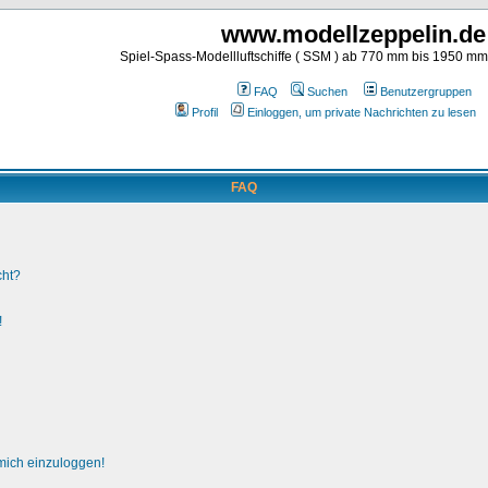
www.modellzeppelin.de
Spiel-Spass-Modellluftschiffe ( SSM ) ab 770 mm bis 1950 m
FAQ
Suchen
Benutzergruppen
Profil
Einloggen, um private Nachrichten zu lesen
FAQ
cht?
!
 mich einzuloggen!