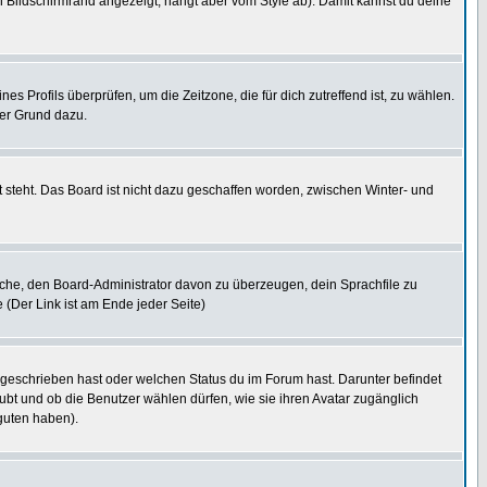
 Bildschirmrand angezeigt, hängt aber vom Style ab). Damit kannst du deine
nes Profils überprüfen, um die Zeitzone, die für dich zutreffend ist, zu wählen.
uter Grund dazu.
 steht. Das Board ist nicht dazu geschaffen worden, zwischen Winter- und
rsuche, den Board-Administrator davon zu überzeugen, dein Sprachfile zu
e (Der Link ist am Ende jeder Seite)
 geschrieben hast oder welchen Status du im Forum hast. Darunter befindet
aubt und ob die Benutzer wählen dürfen, wie sie ihren Avatar zugänglich
guten haben).