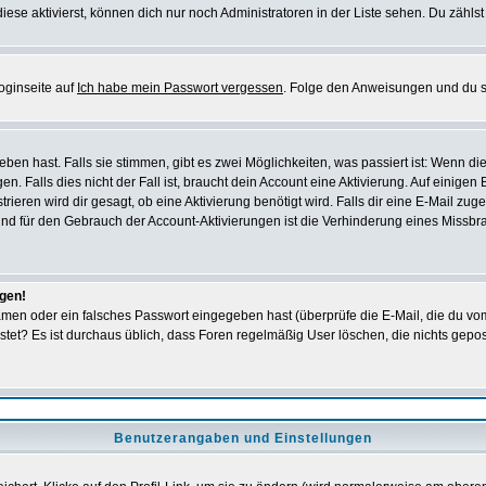
iese aktivierst, können dich nur noch Administratoren in der Liste sehen. Du zählst
oginseite auf
Ich habe mein Passwort vergessen
. Folge den Anweisungen und du so
en hast. Falls sie stimmen, gibt es zwei Möglichkeiten, was passiert ist: Wenn 
 Falls dies nicht der Fall ist, braucht dein Account eine Aktivierung. Auf einigen
rieren wird dir gesagt, ob eine Aktivierung benötigt wird. Falls dir eine E-Mail zu
rund für den Gebrauch der Account-Aktivierungen ist die Verhinderung eines Missb
ggen!
men oder ein falsches Passwort eingegeben hast (überprüfe die E-Mail, die du vo
gepostet? Es ist durchaus üblich, dass Foren regelmäßig User löschen, die nichts ge
Benutzerangaben und Einstellungen