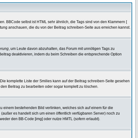
ren. BBCode selbst ist HTML sehr ähnlich, die Tags sind von den Klammern [
itung anschauen, die du von der Beitrag schreiben-Seite aus erreichen kannst.
erung
, um Leute davon abzuhalten, das Forum mit unnötigen Tags zu
Beitrag deaktivieren, indem du beim Schreiben die entsprechende Option
. Die komplette Liste der Smilies kann auf der Beitrag schreiben-Seite gesehen
, den Beitrag zu bearbeiten oder sogar komplett zu löschen.
zu einem bestehenden Bild verlinken, welches sich auf einem für die
en (außer es handelt sich um einen öffentlich verfügbaren Server) noch zu
tweder den BB-Code [img] oder nutze HMTL (sofern erlaubt).