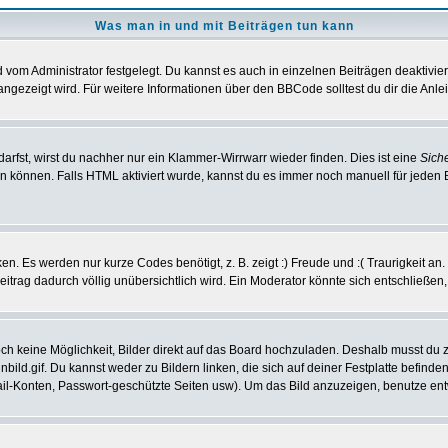
Was man in und mit Beiträgen tun kann
vom Administrator festgelegt. Du kannst es auch in einzelnen Beiträgen deaktivie
angezeigt wird. Für weitere Informationen über den BBCode solltest du dir die Anle
darfst, wirst du nachher nur ein Klammer-Wirrwarr wieder finden. Dies ist eine
Sich
können. Falls HTML aktiviert wurde, kannst du es immer noch manuell für jeden 
n. Es werden nur kurze Codes benötigt, z. B. zeigt :) Freude und :( Traurigkeit an
Beitrag dadurch völlig unübersichtlich wird. Ein Moderator könnte sich entschließen
noch keine Möglichkeit, Bilder direkt auf das Board hochzuladen. Deshalb musst du 
inbild.gif. Du kannst weder zu Bildern linken, die sich auf deiner Festplatte befind
Mail-Konten, Passwort-geschützte Seiten usw). Um das Bild anzuzeigen, benutze en