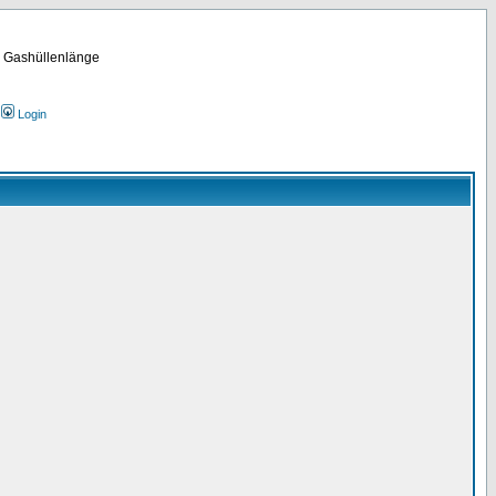
m Gashüllenlänge
Login